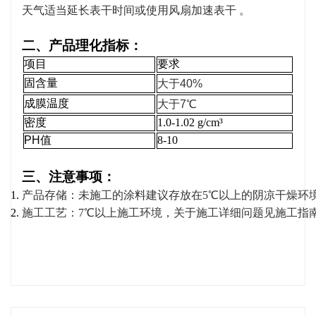
天气适当延长表干时间或使用风扇加速表干 。
二、产品理化指标：
项目
要求
固含量
大于40%
成膜温度
大于7℃
密度
1.0-1.02 g/cm³
PH值
8-10
三、注意事项：
产品存储：未施工的涂料建议存放在5℃以上的阴凉干燥环
施工工艺：7℃以上施工环境，关于施工详细问题见施工指